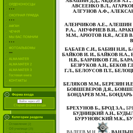
АБАШИН
Д
.
Д
.
,
АБДЕЕВ А.Г.
,
ОРДЕНОНОСЦЫ
АВСЕЕНКО В.Л.
,
АГАРКОВ
* * *
АЛГУНОВ А.Ф.
,
АЛЕКСА
ОКОПНАЯ ПРАВДА
* * *
АЛЕНЧИКОВ
А
.
Е
.
,
АЛЕШИН Н
АФГАН
Р
.
А
.
,
АНУФРИЕВ
В
.
И
.
,
АРАК
ЧЕЧНЯ
М.М.
,
АРЮТОВ
Н
.
Я
.
,
АСЕВ
В
МЫ ВАС ПОМНИМ
В
* * *
ФОТОАЛЬБОМЫ
БАБАЕВ С.И.
,
БАБИН Н.И.
,
Б
***
БАЙКОВ И. И.
,
БАЙКОВ Н.А.
,
ALMA MATER
Н.В.
,
БАНЧИКОВ Г.Н.
,
БАРА
ALMA MATER 2
БЕЗРУКОВ А.Н.
,
БЕКОВ Г.Г
ALMA MATER 3
Г.Л.
,
БЕЛОУСОВ П.Т.
,
БЕЛОЦЕ
Гостевая книга
КОНТАКТЫ
БЕЛЯКОВ М.М.
,
БЕРЕЗИН И.Е
БОВШЕВЕРОВ Д.Я.
,
БОВШЕВ
БОНДАРЕВ М.М.
,
БОНДАРЬ 
Форма входа
Войти через uID
Старая форма входа
БРЕХУНОВ Б.
,
БРОД З.А.
,
БР
БУДНИЦКИЙ А.Н.
,
БУДЫЛ
Категории раздела
БУРУНОВСКИЙ М.К.
,
БУ
Оглавление
[2]
Об училище
[25]
ВАЛЕЕВ М.Н.
,
ВАНДЫШЕ