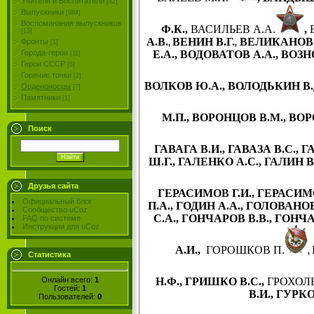
Учителя и Воспитатели
[82]
Выпускники
[984]
Воспоминания выпускников
Ф.К.
,
ВАСИЛЬЕВ А.А.
,
[13]
А.В.
ВЕНИН В.Г.
ВЕЛИКАНОВ 
Фронты
,
,
[1]
Е.А.
,
ВОДОВАТОВ А.А.
,
ВОЗНО
Города-герои
[11]
Герои СССР
[6]
Горячие точки
[2]
ВОЛКОВ Ю.А.
,
ВОЛОДЬКИН В.
Орденоносцы
[7]
Памятники
[1]
М.П.
,
ВОРОНЦОВ В.М.
,
ВОР
Поиск
ГАВАГА В.И.
,
ГАВАЗА В.С.
,
Г
Ш.Г.
,
ГАЛЕНКО А.С.
,
ГАЛИН В.
Друзья сайта
ГЕРАСИМОВ Г.И.
,
ГЕРАСИМО
Официальный блог
П.А.
,
ГОДИН А.А.
,
ГОЛОВАНОВ
Сообщество uCoz
С.А.
,
ГОНЧАРОВ В.В.
,
ГОНЧА
FAQ по системе
Инструкции для uCoz
А.И.
,
ГОРОШКОВ П.
,
Статистика
Онлайн всего:
1
Н.Ф.
,
ГРИШКО В.С.
,
ГРОХОЛЬ
Гостей:
1
В.И.
,
ГУРКО
Пользователей:
0