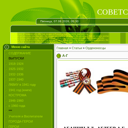
СОВЕТС
Пятница, 07.08.2026, 00:30
Меню сайта
Главная
»
Статьи
»
Орденоносцы
СОДЕРЖАНИЕ
А-Г
ВЫПУСКИ
1918-1924
1925-1932
1932-1936
1937-1940
ЛКВИУ в 1941 году
1941 год (книги)
КОСТРОМА
1946-1960
с 1960 года
***
Учителя и Воспитатели
ГОРОДА-ГЕРОИ
ГЕРОИ