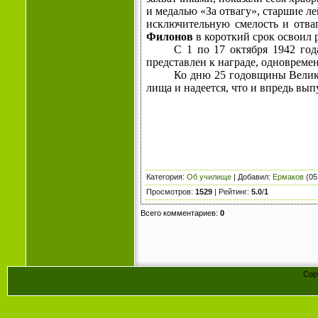
и медалью «За отвагу», старшие л
исключительную смелость и отва
Филонов
в короткий срок освоил 
С 1 по 17 октября 1942 год
представлен к награде, одновремен
Ко дню 25 годовщины Велико
лища и надеется, что и впредь вы
Категория
:
Об училище
|
Добавил
:
Ермаков
(05
Просмотров
:
1529
|
Рейтинг
:
5.0
/
1
Всего комментариев
:
0
Cop
Конст