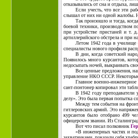
отказывались от сна и отдыха, ли
Если учесть, что все эти р
слышал от них ни одной жалобы. Н
Так произошло и тогда, ког
боевой техники, производством п
при устройстве пристаней и т. 
артиллерийского обстрела и при н
Летом 1942 года в училище 
специалисты нового профиля распр
В дни, когда советский наро
Появилось много курсантов, кото
недосыпать ночей, выкраивать сво
Все ценные предложения, на
управление НКО СССР. Некоторые и
Главное военно-инженерное
сант-понтонер копировал эти табли
В 1942 году преподаватели 
делу». Это была первая попытка с
Между тем события на фронт
гитлеровских армий. Это напряжени
курсантов было отобрано 499 че
офицерском звании. Из Сталинград
Вот что писал полковник
Ге
«В инженерных частях и по
захватчиками, показали себя хра