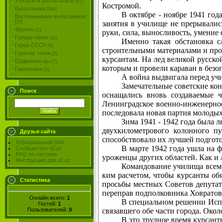
Учителя и Воспитатели
[82]
Костромой.
Выпускники
[984]
В октябре - ноябре 1941 го
Воспоминания выпускников
занятия в училище не прерывалис
[13]
Фронты
[1]
руки, сила, выносливость, умение 
Города-герои
[11]
Именно такая обстановка с
Герои СССР
[6]
строительными материалами и прод
Горячие точки
[2]
курсантам. На лед великой русск
Орденоносцы
[7]
которым и провели караван в безо
Памятники
[1]
А война выдвигала перед учи
Замечательные советские ко
Поиск
оснащались вновь создаваемые ч
Ленинградское военно-инженерное 
последовала новая партия молодых
Зима 1941 - 1942 года была л
двухкилометрового колонного пу
Друзья сайта
способствовало их лучшей подгот
Официальный блог
В марте 1942 года ушла на 
Сообщество uCoz
FAQ по системе
уроженцы других областей. Как и 
Инструкции для uCoz
Командование училища всеме
ким расчетом, чтобы курсанты об
Статистика
просьбы местных Советов депутато
переправ подполковника Ховратови
Онлайн всего:
1
В специальном решении Испол
Гостей:
1
Пользователей:
0
связавшего обе части города. Око
В это трудное время курсант