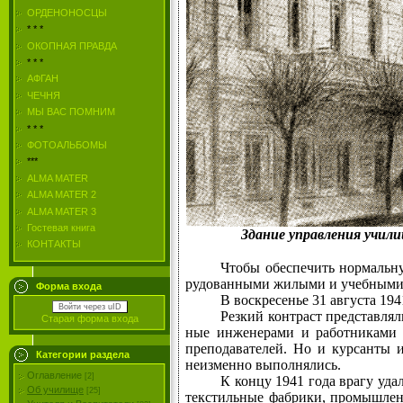
ОРДЕНОНОСЦЫ
* * *
ОКОПНАЯ ПРАВДА
* * *
АФГАН
ЧЕЧНЯ
МЫ ВАС ПОМНИМ
* * *
ФОТОАЛЬБОМЫ
***
ALMA MATER
ALMA MATER 2
ALMA MATER 3
Гостевая книга
Здание управления училищ
КОНТАКТЫ
Чтобы обеспечить нормальну
рудованными жилыми и учебными п
Форма входа
В воскресенье 31 августа 194
Войти через uID
Резкий контраст представля
Старая форма входа
ные инженерами и работниками н
преподавателей. Но и курсанты 
Категории раздела
неизменно выполнялись.
Оглавление
[2]
К концу 1941 года врагу уд
Об училище
[25]
текстильные фабрики, промышленн