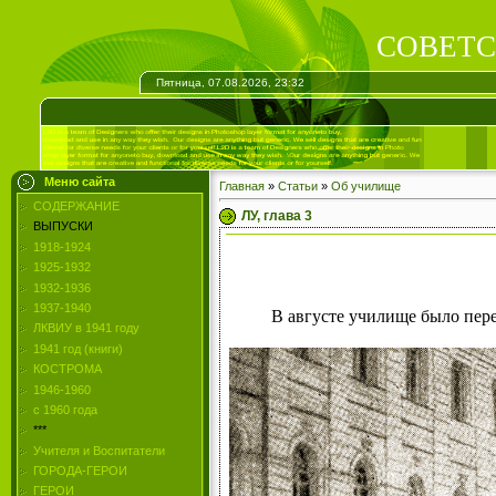
СОВЕТС
Пятница, 07.08.2026, 23:32
Меню сайта
Главная
»
Статьи
»
Об училище
СОДЕРЖАНИЕ
ЛУ, глава 3
ВЫПУСКИ
1918-1924
1925-1932
1932-1936
1937-1940
В августе училище было пере
ЛКВИУ в 1941 году
1941 год (книги)
КОСТРОМА
1946-1960
с 1960 года
***
Учителя и Воспитатели
ГОРОДА-ГЕРОИ
ГЕРОИ