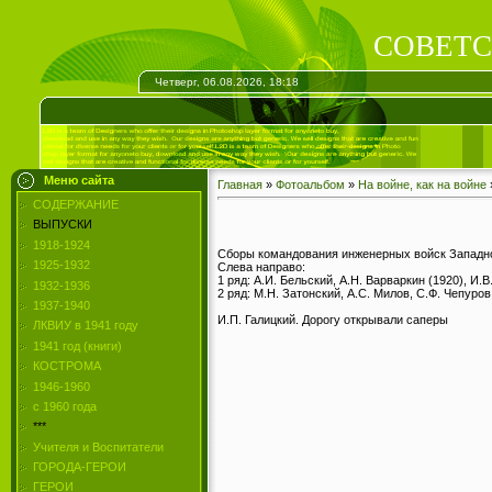
СОВЕТС
Четверг, 06.08.2026, 18:18
Меню сайта
Главная
»
Фотоальбом
»
На войне, как на войне
СОДЕРЖАНИЕ
ВЫПУСКИ
1918-1924
Сборы командования инженерных войск Западно
1925-1932
Слева направо:
1 ряд: А.И. Бельский, А.Н. Варваркин (1920), И.
1932-1936
2 ряд: М.Н. Затонский, А.С. Милов, С.Ф. Чепуров,
1937-1940
И.П. Галицкий. Дорогу открывали саперы
ЛКВИУ в 1941 году
1941 год (книги)
КОСТРОМА
1946-1960
с 1960 года
***
Учителя и Воспитатели
ГОРОДА-ГЕРОИ
ГЕРОИ