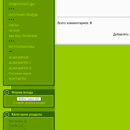
ОРДЕНОНОСЦЫ
* * *
ОКОПНАЯ ПРАВДА
* * *
Всего комментариев
:
0
АФГАН
ЧЕЧНЯ
Добавлять 
МЫ ВАС ПОМНИМ
* * *
ФОТОАЛЬБОМЫ
***
ALMA MATER
ALMA MATER 2
ALMA MATER 3
Гостевая книга
КОНТАКТЫ
Форма входа
Войти через uID
Старая форма входа
Категории раздела
Кострома
[8]
Учеба
[14]