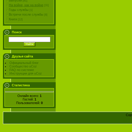
Выпуски
[81]
На войне, как на войне
[31]
Годы службы
[1]
Встречи после службы
[6]
Книги
[12]
Поиск
Друзья сайта
Официальный блог
Сообщество uCoz
FAQ по системе
Инструкции для uCoz
Статистика
Онлайн всего:
1
Гостей:
1
Пользователей:
0
Cop
Конст