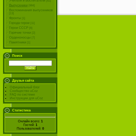
Учителя и Воспитатели
[82]
Выпускники
[984]
Воспоминания выпускников
[13]
Фронты
[1]
Города-герои
[11]
Герои СССР
[6]
Горячие точки
[2]
Орденоносцы
[7]
Памятники
[1]
Поиск
Друзья сайта
Официальный блог
Сообщество uCoz
FAQ по системе
Инструкции для uCoz
Статистика
Онлайн всего:
1
Гостей:
1
Пользователей:
0