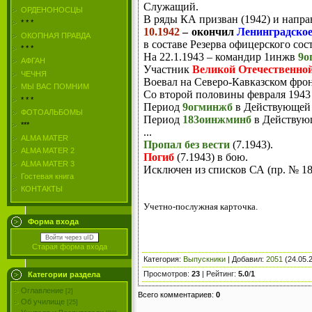
Служащий.
ОРДЕНОНОСЦЫ
В ряды КА призван (1942) и напра
* * *
10.1942
– окончил
Ленинградско
ОКОПНАЯ ПРАВДА
в составе Резерва офицерского со
* * *
На 22.1.1943 – командир 1инжв
9о
АФГАН
Участник
Великой Отечественно
ЧЕЧНЯ
Воевал на Северо-Кавказском фронт
МЫ ВАС ПОМНИМ
Со второй половины февраля 1943
* * *
Период
9огминжб
в Действующей а
ФОТОАЛЬБОМЫ
Период
183оинжминб
в Действующ
***
...
ALMA MATER
Пропал без вести
(7.1943).
ALMA MATER 2
Погиб
(7.1943) в бою.
ALMA MATER 3
Исключен из списков СА (пр. № 18 
Гостевая книга
КОНТАКТЫ
Учетно-послужная карточка.
Форма входа
Войти через uID
Старая форма входа
Категория
:
Выпускники
|
Добавил
:
2051
(24.05.
Просмотров
:
23
|
Рейтинг
:
5.0
/
1
Категории раздела
Оглавление
[2]
Всего комментариев
:
0
Об училище
[25]