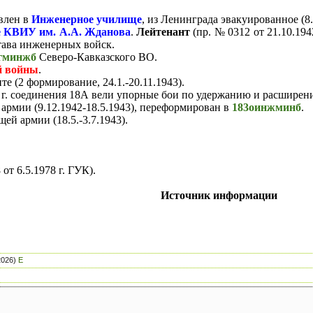
влен в
Инженерное училище
, из Ленинграда эвакуированное (8.
е КВИУ им. А.А. Жданова
.
Лейтенант
(пр. № 0312 от 21.10.19
става инженерных войск.
гминжб
Северо-Кавказского ВО.
й войны
.
е (2 формирование, 24.1.-20.11.1943).
 г. соединения 18А вели упорные бои по удержанию и расшире
рмии (9.12.1942-18.5.1943), переформирован в
183оинжминб
.
ей армии (18.5.-3.7.1943).
от 6.5.1978 г. ГУК).
Источник информации
2026)
E