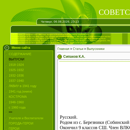
СОВЕТС
Четверг, 06.08.2026, 23:13
Меню сайта
Главная
»
Статьи
»
Выпускники
СОДЕРЖАНИЕ
Сипаков К.А.
ВЫПУСКИ
1918-1924
1925-1932
1932-1936
1937-1940
ЛКВИУ в 1941 году
1941 год (книги)
КОСТРОМА
1946-1960
с 1960 года
***
Русский.
Учителя и Воспитатели
Родом из с. Березники (Собинский
ГОРОДА-ГЕРОИ
Окончил 9 классов СШ. Член ВЛ
ГЕРОИ