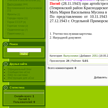
Учителя и Воспитатели
[82]
Погиб
(28.11.1943) при артобстре
Выпускники
[984]
(Темрюкский район Краснодарского
Воспоминания выпускников
[13]
Мать Мария Васильевна Мусина в г
Фронты
[1]
По представлению от 10.11.194
Города-герои
[11]
27.12.1943 г. Отдельной Приморск
Герои СССР
[6]
Горячие точки
[2]
Орденоносцы
[7]
1. Учетно-послужная карточка.
Памятники
[1]
2. Наградной документ.
Поиск
Категория
:
Выпускники
|
Добавил
:
2051
(18.05.
Просмотров
:
24
|
Рейтинг
:
5.0
/
1
Друзья сайта
Всего комментариев
:
0
Официальный блог
Сообщество uCoz
FAQ по системе
Добавлять 
Инструкции для uCoz
Статистика
Онлайн всего:
1
Гостей:
1
Пользователей:
0