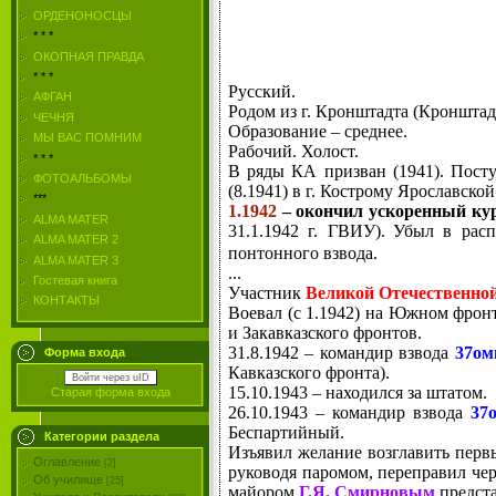
ОРДЕНОНОСЦЫ
* * *
ОКОПНАЯ ПРАВДА
* * *
Русский.
АФГАН
Родом из г. Кронштадта (Кронштад
ЧЕЧНЯ
Образование – среднее.
МЫ ВАС ПОМНИМ
Рабочий. Холост.
* * *
В ряды КА призван (1941). Пост
ФОТОАЛЬБОМЫ
(8.1941) в г. Кострому Ярославской
***
1.1942
– окончил ускоренный ку
ALMA MATER
31.1.1942 г. ГВИУ).
Убыл в расп
ALMA MATER 2
понтонного взвода.
ALMA MATER 3
...
Гостевая книга
Участник
Великой Отечественно
КОНТАКТЫ
Воевал (с 1.1942) на Южном фронт
и Закавказского фронтов.
31.8.1942 – командир взвода
37ом
Форма входа
Кавказского фронта).
Войти через uID
15.10.1943 – находился за штатом.
Старая форма входа
26.10.1943 – командир взвода
37
Беспартийный.
Категории раздела
Изъявил желание возглавить перв
Оглавление
[2]
руководя паромом, переправил чер
Об училище
[25]
майором
Г.Я. Смирновым
предста