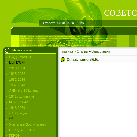
СОВЕТС
Суббота, 08.08.2026, 09:55
Меню сайта
Главная
»
Статьи
»
Выпускники
СОДЕРЖАНИЕ
Севастьянов Б.Б.
ВЫПУСКИ
1918-1924
1925-1932
1932-1936
1937-1940
ЛКВИУ в 1941 году
1941 год (книги)
КОСТРОМА
1946-1960
с 1960 года
***
Учителя и Воспитатели
ГОРОДА-ГЕРОИ
ГЕРОИ