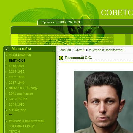
СОВЕТС
Суббота, 08.08.2026, 16:36
Меню сайта
Главная
»
Статьи
»
Учителя и Воспитатели
СОДЕРЖАНИЕ
Полянский С.С.
ВЫПУСКИ
1918-1924
1925-1932
1932-1936
1937-1940
ЛКВИУ в 1941 году
1941 год (книги)
КОСТРОМА
1946-1960
с 1960 года
***
Учителя и Воспитатели
ГОРОДА-ГЕРОИ
ГЕРОИ