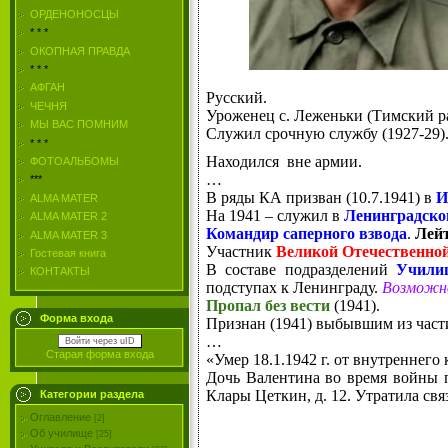
ОРДЕНОНОСЦЫ
* * *
ОКОПНАЯ ПРАВДА
* * *
АФГАН
Русский.
ЧЕЧНЯ
Уроженец с. Леженьки (Тимский ра
МЫ ВАС ПОМНИМ
Служил срочную службу (1927-29)
* * *
Находился вне армии.
ФОТОАЛЬБОМЫ
…
***
В ряды КА призван (10.7.1941) в
И
ALMA MATER
На 1941 – служил в
Ленинградско
ALMA MATER 2
Командир саперного взвода
.
Лей
ALMA MATER 3
Участник
Великой Отечественно
Гостевая книга
В составе подразделений
Учили
КОНТАКТЫ
подступах к Ленинграду.
Возможн
Пропал без вести
(1941).
Форма входа
Признан (1941) выбывшим из част
…
Войти через uID
Старая форма входа
«Умер 18.1.1942 г. от внутреннего
Дочь Валентина во время войны пр
Клары Цеткин, д. 12. Утратила связ
Категории раздела
Оглавление
[2]
Об училище
[25]