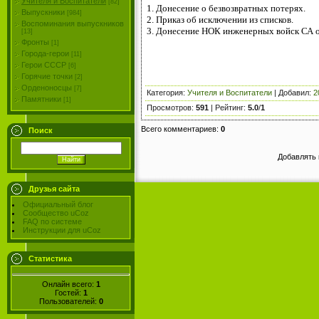
Учителя и Воспитатели
[82]
1. Донесение о безвозвратных потерях.
Выпускники
[984]
2. Приказ об исключении из списков.
Воспоминания выпускников
3. Донесение НОК инженерных войск СА от
[13]
Фронты
[1]
Города-герои
[11]
Герои СССР
[6]
Горячие точки
[2]
Орденоносцы
[7]
Категория
:
Учителя и Воспитатели
|
Добавил
:
2
Памятники
[1]
Просмотров
:
591
|
Рейтинг
:
5.0
/
1
Всего комментариев
:
0
Поиск
Добавлять 
Друзья сайта
Официальный блог
Сообщество uCoz
FAQ по системе
Инструкции для uCoz
Статистика
Онлайн всего:
1
Гостей:
1
Пользователей:
0