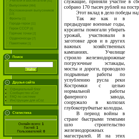
Учителя и Воспитатели
служащие, приняли участие в сбо
[82]
Выпускники
[984]
собрано 170 тысяч рублей на пост
Воспоминания выпускников
Этот вклад в дело победы на
[13]
Так же как и в
Фронты
[1]
предыдущие военные годы,
Города-герои
[11]
Герои СССР
курсанты помо­гали убирать
[6]
Горячие точки
[2]
урожай, участвовали в
Орденоносцы
[7]
заготовке дров и в других
Памятники
[1]
важных хозяйственных
кампаниях. Училище
строило железнодорожные
Поиск
погрузочные эстакады,
мосты и дороги, проводило
подрывные работы по
углублению русла реки
Друзья сайта
Костромки с целью
Официальный блог
нормальной работы
Сообщество uCoz
фанерного завода,
FAQ по системе
Инструкции для uCoz
сооружало в колхозах
глубокотрубчатые колодцы.
В период войны в
Статистика
стране быстрыми темпами
Онлайн всего:
1
шло строитель­ство
Гостей:
1
железнодорожных
Пользователей:
0
магистралей. И на этих