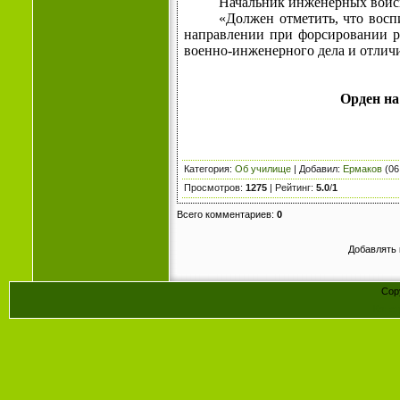
Начальник инженерных войск
«Должен отметить, что восп
направлении при фор­сировании р
военно-инженерного дела и отлич
Орден на
Категория
:
Об училище
|
Добавил
:
Ермаков
(06
Просмотров
:
1275
|
Рейтинг
:
5.0
/
1
Всего комментариев
:
0
Добавлять 
Cop
Конст