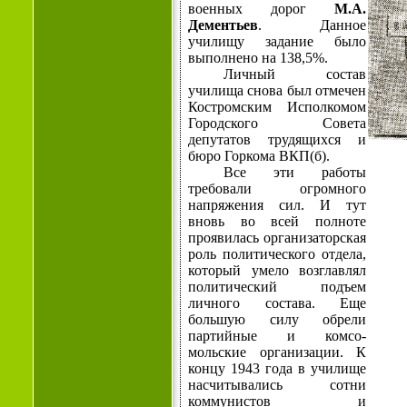
военных дорог
М.А.
Дементьев
. Данное
училищу задание было
выполнено на 138,5%.
Личный состав
училища снова был отмечен
Костромским Ис­полкомом
Городского Совета
депутатов трудящихся и
бюро Гор­кома ВКП(б).
Все эти работы
требовали огромного
напряжения сил. И тут
вновь во всей полноте
проявилась организаторская
роль полити­ческого отдела,
который умело возглавлял
политический подъем
личного состава. Еще
большую силу обрели
партийные и комсо­
мольские организации. К
концу 1943 года в училище
насчитыва­лись сотни
коммунистов и