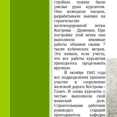
стройках нужны были
умелые руки курсантов.
Они возводили насыпи,
разраба­тывали выемки на
строительстве
железнодорожной ветки
Кост­рома - Дровенки. При
постройке этой ветки они
выполнили зем­ляные
работы объемом свыше 7
тысяч кубических метров.
Это немало, если учесть,
что все работы курсантам
приходилось про­делывать
вручную.
В октябре 1943 года
все подразделения приняли
участие в со­оружении
железной дороги Кострома -
Галич. И снова курсанты с
честью выполнили свой
воинский долг.
Строительными рабо­тами
руководил старший
преподаватель кафедры