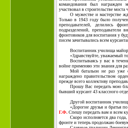
командования был награжден м
участвовал в строительстве моста 
О мужестве и мастерстве жд
Только в 1943 году было получе
преподавателей, делились фро
подразделений, преподаватели в
фронтовиков для воспитания у буд
писем зачитывались всем курсанта
Воспитанник училища майо
«Здравствуйте, уважаемый 
Воспитываясь у вас в течен
войне применяю эти знания для ра
Мой батальон не раз уже о
награждено правительством орде
прежде всего коллективу преподав
Прошу Вас передать мою бла
бывший курсант 43 классного отд
Другой воспитанник училищ
«Дорогие друзья и братья п
Г.Ф.
Спешу передать вам и всем к
Скоро исполняется два года,
фронте и теперь про­должаю боеву
Славные традиции Ленингра